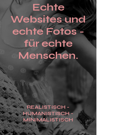
Echte
Websites und
echte Fotos -
für echte
Menschen.
REALISTISCH -
HUMANISTISCH -
MINIMALISTISCH