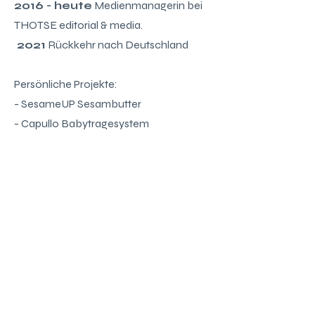
2016 - heute
Medienmanagerin bei
THOTSE editorial & media.
2021
Rückkehr nach Deutschland
Persönliche Projekte:
- SesameUP Sesambutter
- Capullo Babytragesystem
- Vegan Minimalist Kitchen
- POPBRAIN Fashion Vintage &
Secondhand Concept Store